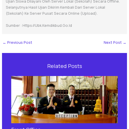
Ujian Siswa Dilayani Oleh Server Lokal (sekolah) Secara Offline.
Selanjutnya Hasil Ujian Dikirim Kembali Dari Server Lokal
(sekolah) Ke Server Pusat Secara Online (upload).
Sumber : Https://ubk.kemdikbud.go.id
←
Previous Post
Next Post
→
Related Posts