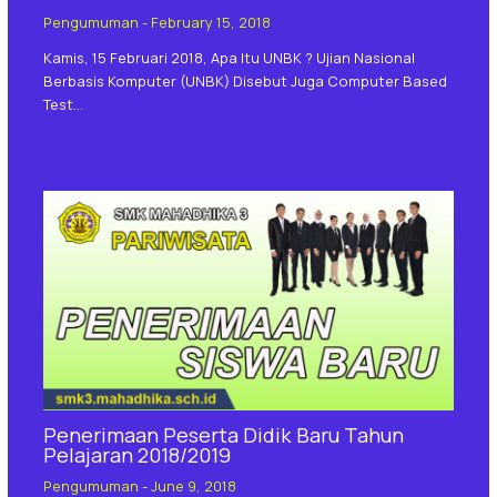
Pengumuman
-
February 15, 2018
Kamis, 15 Februari 2018, Apa Itu UNBK ? Ujian Nasional
Berbasis Komputer (UNBK) Disebut Juga Computer Based
Test…
Penerimaan Peserta Didik Baru Tahun
Pelajaran 2018/2019
Pengumuman
-
June 9, 2018