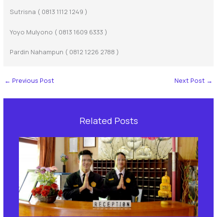
Sutrisna ( 0813 1112 1249 )
Yoyo Mulyono ( 0813 1609 6333 )
Pardin Nahampun ( 0812 1226 2788 )
←
Previous Post
Next Post
→
Related Posts