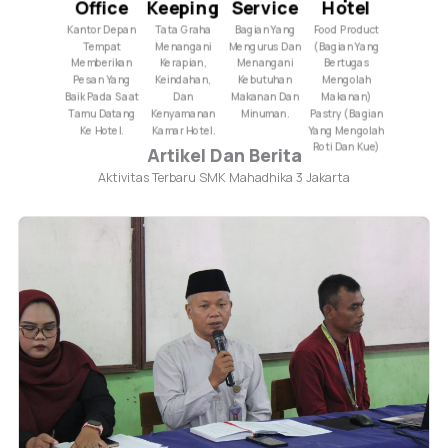
Office
Keeping
Service
Hotel
Kantor Depan
Tata Graha
Bagian Yang
Food Product
Tempat
Menangani
Mengurus Dan
(Bagian Yang
Memberikan
Kerapian,
Menangani
Bertugas
Pesan Yang
Keindahan,
Kebutuhan
Mengolah
Baik Pada Saat
Dan
Makanan Dan
Makanan)
Tamu Datang
Kenyamanan
Minuman.
Pastry (Bagian
Ke Hotel.
Kamar Hotel.
Yang Mengolah
Roti Dan Kue)
Artikel Dan Berita
Aktivitas Terbaru SMK Mahadhika 3 Jakarta