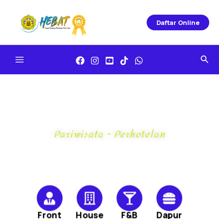
Skip
To
Daftar Online
Content
Sea
Pariwisata - Perhotelan
Konsentrasi Keahlian :
Front
House
F&B
Dapur