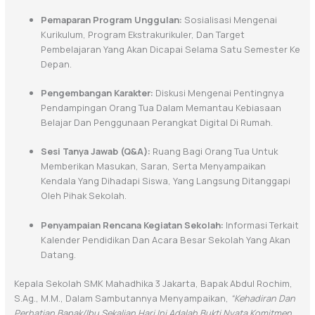
Pemaparan Program Unggulan:
Sosialisasi Mengenai
Kurikulum, Program Ekstrakurikuler, Dan Target
Pembelajaran Yang Akan Dicapai Selama Satu Semester Ke
Depan.
Pengembangan Karakter:
Diskusi Mengenai Pentingnya
Pendampingan Orang Tua Dalam Memantau Kebiasaan
Belajar Dan Penggunaan Perangkat Digital Di Rumah.
Sesi Tanya Jawab (Q&A):
Ruang Bagi Orang Tua Untuk
Memberikan Masukan, Saran, Serta Menyampaikan
Kendala Yang Dihadapi Siswa, Yang Langsung Ditanggapi
Oleh Pihak Sekolah.
Penyampaian Rencana Kegiatan Sekolah:
Informasi Terkait
Kalender Pendidikan Dan Acara Besar Sekolah Yang Akan
Datang.
Kepala Sekolah SMK Mahadhika 3 Jakarta, Bapak Abdul Rochim,
S.Ag., M.M., Dalam Sambutannya Menyampaikan,
“Kehadiran Dan
Perhatian Bapak/Ibu Sekalian Hari Ini Adalah Bukti Nyata Komitmen