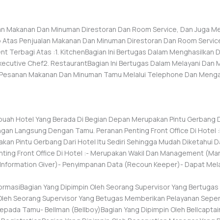
an Makanan Dan Minuman Direstoran Dan Room Service, Dan Juga M
 Atas Penjualan Makanan Dan Minuman Direstoran Dan Room Servic
 Terbagi Atas :1. KitchenBagian Ini Bertugas Dalam Menghasilkan
Executive Chef2. RestaurantBagian Ini Bertugas Dalam Melayani Da
ni Pesanan Makanan Dan Minuman Tamu Melalui Telephone Dan Meng
ebuah Hotel Yang Berada Di Begian Depan Merupakan Pintu Gerbang Da
an Langsung Dengan Tamu. Peranan Penting Front Office Di Hotel :F
an Pintu Gerbang Dari Hotel Itu Sediri Sehingga Mudah Diketahui 
ing Front Office Di Hotel :- Merupakan Wakil Dan Management (
(Information Giver)- Penyimpanan Data (Recoun Keeper)- Dapat Mel
nformasiBagian Yang Dipimpin Oleh Seorang Supervisor Yang Bertugas
n Oleh Seorang Supervisor Yang Betugas Memberikan Pelayanan Sepe
epada Tamu- Bellman (Bellboy)Bagian Yang Dipimpin Oleh Bellcapt