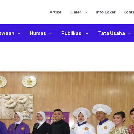
Artikel
Galeri
Info Loker
Kont
iswaan
Humas
Publikasi
Tata Usaha