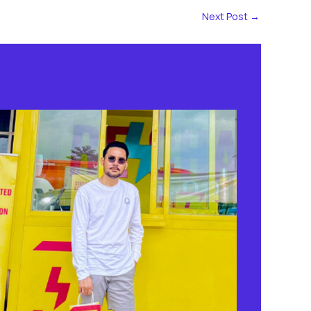
Next Post
→