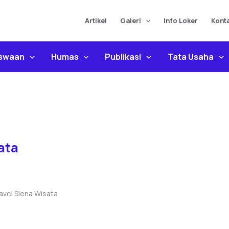
Artikel
Galeri
Info Loker
Kont
iswaan
Humas
Publikasi
Tata Usaha
ata
avel Siena Wisata