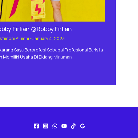
bby Firlian @Robby.Firlian
stimoni Alumni
-
January 4, 2023
karang Saya Berprofesi Sebagai Profesional Barista
n Memiliki Usaha Di Bidang Minuman