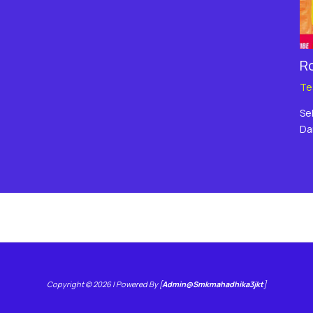
Ro
Te
Se
Da
Copyright © 2026 | Powered By [
Admin@smkmahadhika3jkt
]