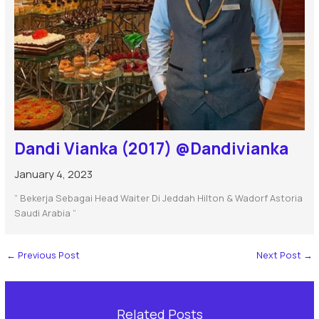
Dandi Vianka (2017) @Dandivianka
January 4, 2023
” Bekerja Sebagai Head Waiter Di Jeddah Hilton & Wadorf Astoria
Saudi Arabia “
←
Previous Post
Next Post
→
Related Posts