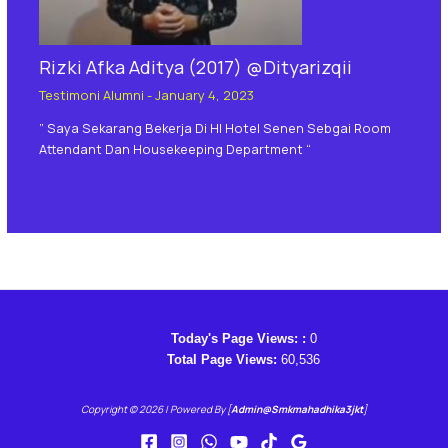
Rizki Afka Aditya (2017) @Dityarizqii
Testimoni Alumni
-
January 4, 2023
” Saya Sekarang Bekerja Di HI Hotel Senen Sebgai Room
Attendant Dan Housekeeping Department “
Today's Page Views: :
0
Total Page Views:
60,536
Copyright © 2026 | Powered By [
Admin@smkmahadhika3jkt
]