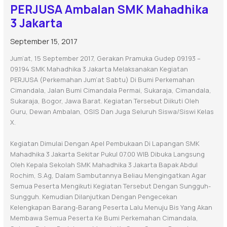
PERJUSA Ambalan SMK Mahadhika
3 Jakarta
September 15, 2017
Jum’at, 15 September 2017, Gerakan Pramuka Gudep 09.193 –
09.194 SMK Mahadhika 3 Jakarta Melaksanakan Kegiatan
PERJUSA (Perkemahan Jum’at Sabtu) Di Bumi Perkemahan
Cimandala, Jalan Bumi Cimandala Permai, Sukaraja, Cimandala,
Sukaraja, Bogor, Jawa Barat. Kegiatan Tersebut Diikuti Oleh
Guru, Dewan Ambalan, OSIS Dan Juga Seluruh Siswa/siswi Kelas
X.
Kegiatan Dimulai Dengan Apel Pembukaan Di Lapangan SMK
Mahadhika 3 Jakarta Sekitar Pukul 07.00 WIB Dibuka Langsung
Oleh Kepala Sekolah SMK Mahadhika 3 Jakarta Bapak Abdul
Rochim, S.Ag, Dalam Sambutannya Beliau Mengingatkan Agar
Semua Peserta Mengikuti Kegiatan Tersebut Dengan Sungguh-
Sungguh. Kemudian Dilanjutkan Dengan Pengecekan
Kelengkapan Barang-Barang Peserta Lalu Menuju Bis Yang Akan
Membawa Semua Peserta Ke Bumi Perkemahan Cimandala,