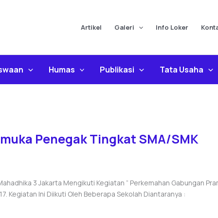
Artikel
Galeri
Info Loker
Kont
iswaan
Humas
Publikasi
Tata Usaha
amuka Penegak Tingkat SMA/SMK
K Mahadhika 3 Jakarta Mengikuti Kegiatan ” Perkemahan Gabungan P
. Kegiatan Ini Diikuti Oleh Beberapa Sekolah Diantaranya :