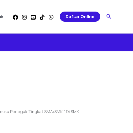
Search
Daftar Online
ak
ramuka Penegak Tingkat SMA/SMK ” Di SMK