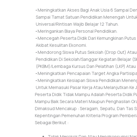
•Meningkatkan Akses Bagi Anak Usia 6 Sampai De
Sampai Tamat Satuan Pendidikan Menengah Untu
Universal/Rintisan Wajib Belajar 12 Tahun.
•Meringankan Biaya Personal Pendidikan.
•Mencegah Peserta Didik Dari Kemungkinan Putus 
Akibat Kesulitan Ekonomi.
•mendorong Siswa Putus Sekolah (drop Out) Atau
Pendidikan Di Sekolah/Sanggar Kegiatan Belajar (S
(PKBM)/Lembaga Kursus Dan Pelatihan (LKP) Atau 
•Meningkatkan Pencapaian Target Angka Partisip
•Meningkatkan Kesiapan Siswa Pendidikan Menen
Untuk Memasuki Pasar Kerja Atau Melanjutkan Ke J
Peserta Didik Tidak Mampu Adalah Peserta Didik 
Mampu Baik Secara Materi Maupun Penghasilan Or
Dimaksud Mencakup : Seragam, Sepatu, Dan Tas Sek
Kepentingan Pemenuhan Kriteria Program Pember
Sebagai Berikut :
Tidak Merokok Dan Atau Mengkonsumsi Na