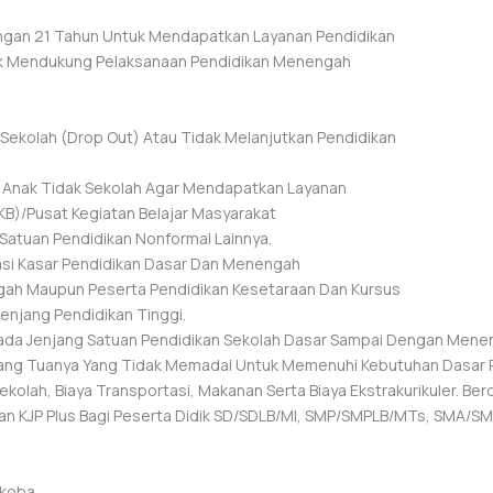
ngan 21 Tahun Untuk Mendapatkan Layanan Pendidikan
k Mendukung Pelaksanaan Pendidikan Menengah
Sekolah (drop Out) Atau Tidak Melanjutkan Pendidikan
 Anak Tidak Sekolah Agar Mendapatkan Layanan
KB)/Pusat Kegiatan Belajar Masyarakat
Satuan Pendidikan Nonformal Lainnya.
asi Kasar Pendidikan Dasar Dan Menengah
gah Maupun Peserta Pendidikan Kesetaraan Dan Kursus
enjang Pendidikan Tinggi.
Pada Jenjang Satuan Pendidikan Sekolah Dasar Sampai Dengan Mene
ang Tuanya Yang Tidak Memadai Untuk Memenuhi Kebutuhan Dasar P
olah, Biaya Transportasi, Makanan Serta Biaya Ekstrakurikuler. Be
ian KJP Plus Bagi Peserta Didik SD/SDLB/MI, SMP/SMPLB/MTs, SMA
rkoba