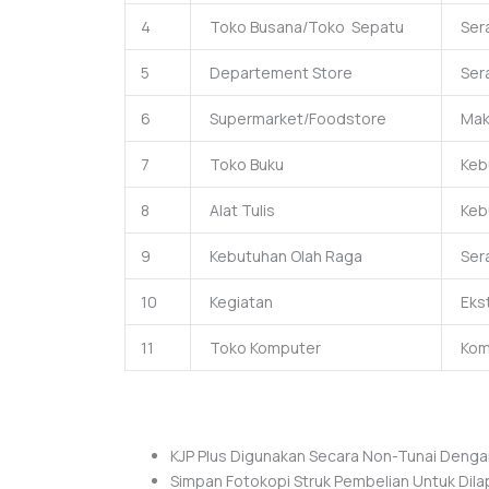
4
Toko Busana/Toko Sepatu
Sera
5
Departement Store
Sera
6
Supermarket/Foodstore
Maka
7
Toko Buku
Kebu
8
Alat Tulis
Kebu
9
Kebutuhan Olah Raga
Sera
10
Kegiatan
Ekst
11
Toko Komputer
Kom
KJP Plus Digunakan Secara Non-Tunai Dengan
Simpan Fotokopi Struk Pembelian Untuk Dila