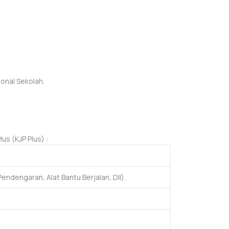
onal Sekolah.
s (KJP Plus) :
ndengaran, Alat Bantu Berjalan, Dll).