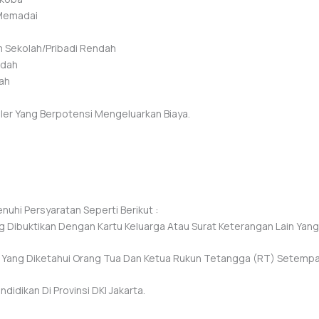
 Memadai
m Sekolah/pribadi Rendah
ndah
ah
uler Yang Berpotensi Mengeluarkan Biaya.
hi Persyaratan Seperti Berikut :
ang Dibuktikan Dengan Kartu Keluarga Atau Surat Keterangan Lain Y
 Yang Diketahui Orang Tua Dan Ketua Rukun Tetangga (RT) Setempa
didikan Di Provinsi DKI Jakarta.