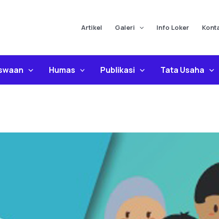
Artikel
Galeri
Info Loker
Kont
iswaan
Humas
Publikasi
Tata Usaha