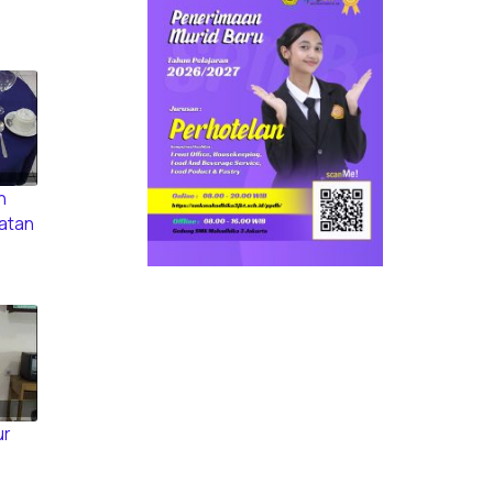
n
atan
ur