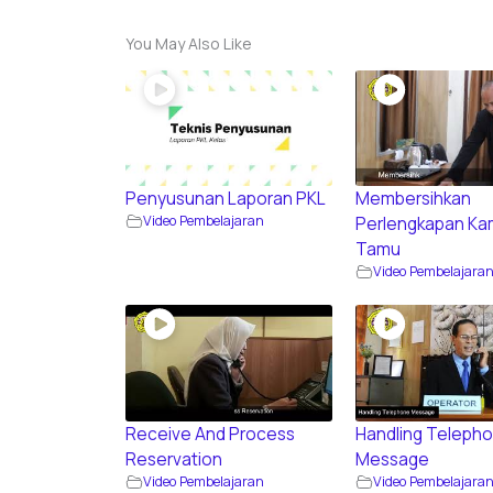
You May Also Like
Penyusunan Laporan PKL
Membersihkan
Video Pembelajaran
Perlengkapan Kam
Tamu
Video Pembelajara
Receive And Process
Handling Teleph
Reservation
Message
Video Pembelajaran
Video Pembelajara