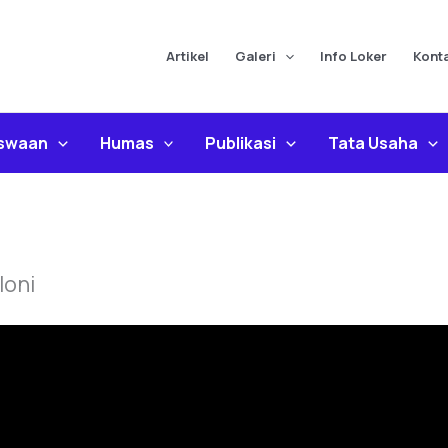
Artikel
Galeri
Info Loker
Kont
iswaan
Humas
Publikasi
Tata Usaha
loni