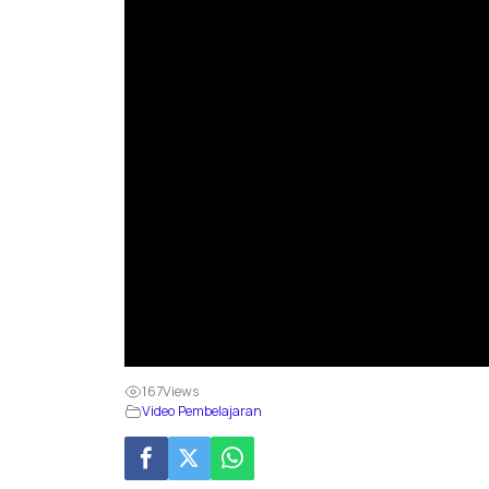
167
Views
Video Pembelajaran