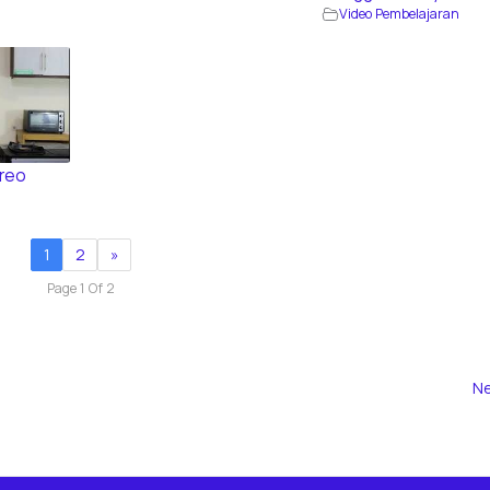
Video Pembelajaran
Oreo
n
1
2
»
Page 1 Of 2
Ne