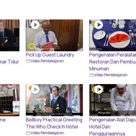
Pick Up Guest Laundry
Pengenalan Peralata
Video Pembelajaran
ar Tidur
Restoran Dan Pembu
Minuman
n
Video Pembelajaran
one
Bellboy Practical Greeting
Pengenalan Alat Dap
The Who Check In Hotel
Hotel Dan
n
Video Pembelajaran
Penggunaannya