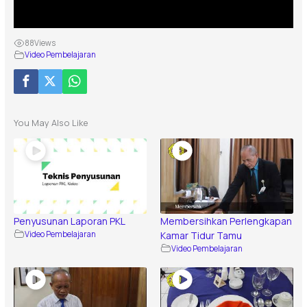
88
Views
Video Pembelajaran
You May Also Like
Penyusunan Laporan PKL
Membersihkan Perlengkapan
Video Pembelajaran
Kamar Tidur Tamu
Video Pembelajaran