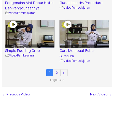
Pengenalan Alat Dapur Hotel
Guest Laundry Procedure
Dan Penggunaannya
Video Pembelajaran
Video Pembelajaran
Simple Pudding Oreo
Cara Membuat Bubur
Video Pembelajaran
Sumsum
Video Pembelajaran
1
2
»
Page 1 Of 2
←
Previous Video
Next Video
→