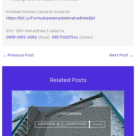
Kirimkan Berkas Lamaran Anda Ke:
Https://bit.ly/formulirpelamarbkkmahadhika3jkt
Info : BKK Mahadhika 3 Jakarta
0838-0815-2082
(Nisa),
085710207144
(Adlan)
←
Previous Post
Next Post
→
Related Posts