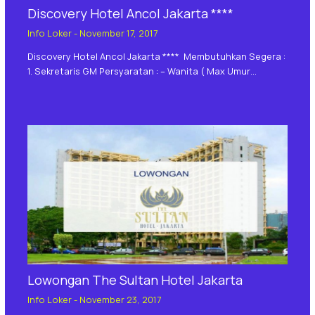
Discovery Hotel Ancol Jakarta ****
Info Loker
-
November 17, 2017
Discovery Hotel Ancol Jakarta **** Membutuhkan Segera :
1. Sekretaris GM Persyaratan : – Wanita ( Max Umur…
Lowongan The Sultan Hotel Jakarta
Info Loker
-
November 23, 2017