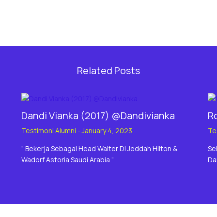
Related Posts
Dandi Vianka (2017) @Dandivianka
Ro
Testimoni Alumni
-
January 4, 2023
Te
” Bekerja Sebagai Head Waiter Di Jeddah Hilton &
Se
Wadorf Astoria Saudi Arabia “
Da