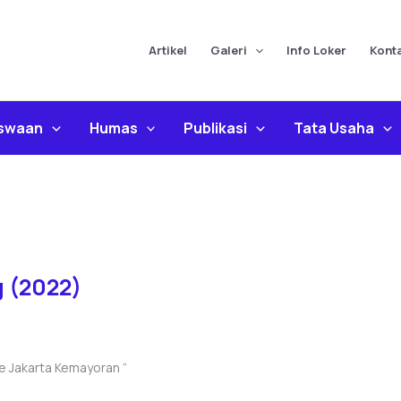
Artikel
Galeri
Info Loker
Kont
iswaan
Humas
Publikasi
Tata Usaha
 (2022)
re Jakarta Kemayoran “