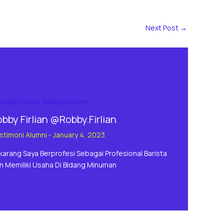
Next Post
→
bby Firlian @Robby.Firlian
stimoni Alumni
-
January 4, 2023
karang Saya Berprofesi Sebagai Profesional Barista
n Memiliki Usaha Di Bidang Minuman