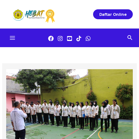
Skip
To
Daftar Online
Content
Sea