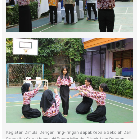
Kegiatan Dimulai Dengan Iring-Iringan Bapak Kepala Sekolah Dan
Bapak Ibu Guru Memasuki Ruang Wisuda, Dilanjutkan Dengan