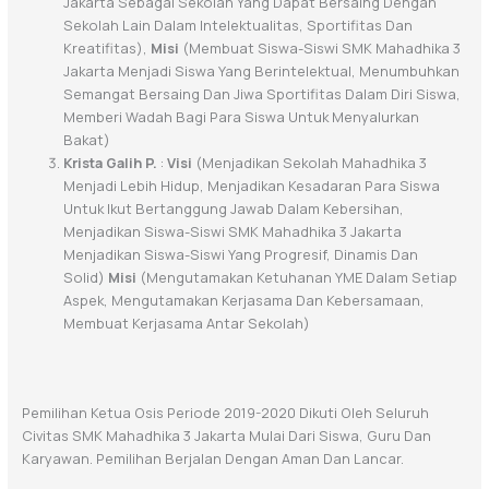
Jakarta Sebagai Sekolah Yang Dapat Bersaing Dengan
Sekolah Lain Dalam Intelektualitas, Sportifitas Dan
Kreatifitas),
Misi
(Membuat Siswa-Siswi SMK Mahadhika 3
Jakarta Menjadi Siswa Yang Berintelektual, Menumbuhkan
Semangat Bersaing Dan Jiwa Sportifitas Dalam Diri Siswa,
Memberi Wadah Bagi Para Siswa Untuk Menyalurkan
Bakat)
Krista Galih P.
:
Visi
(Menjadikan Sekolah Mahadhika 3
Menjadi Lebih Hidup, Menjadikan Kesadaran Para Siswa
Untuk Ikut Bertanggung Jawab Dalam Kebersihan,
Menjadikan Siswa-Siswi SMK Mahadhika 3 Jakarta
Menjadikan Siswa-Siswi Yang Progresif, Dinamis Dan
Solid)
Misi
(Mengutamakan Ketuhanan YME Dalam Setiap
Aspek, Mengutamakan Kerjasama Dan Kebersamaan,
Membuat Kerjasama Antar Sekolah)
Pemilihan Ketua Osis Periode 2019-2020 Dikuti Oleh Seluruh
Civitas SMK Mahadhika 3 Jakarta Mulai Dari Siswa, Guru Dan
Karyawan. Pemilihan Berjalan Dengan Aman Dan Lancar.