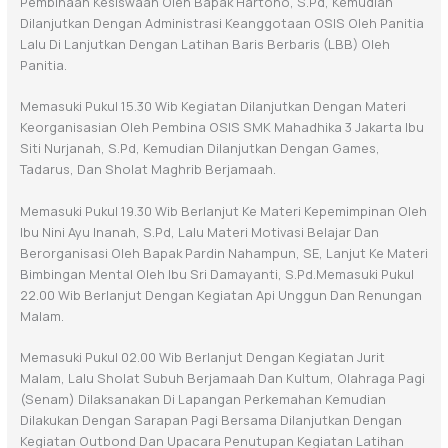
Pembinaan Kesiswaan Oleh Bapak Hartono, S.Pd, Kemudian
Dilanjutkan Dengan Administrasi Keanggotaan OSIS Oleh Panitia
Lalu Di Lanjutkan Dengan Latihan Baris Berbaris (LBB) Oleh
Panitia.
Memasuki Pukul 15.30 Wib Kegiatan Dilanjutkan Dengan Materi
Keorganisasian Oleh Pembina OSIS SMK Mahadhika 3 Jakarta Ibu
Siti Nurjanah, S.Pd, Kemudian Dilanjutkan Dengan Games,
Tadarus, Dan Sholat Maghrib Berjamaah.
Memasuki Pukul 19.30 Wib Berlanjut Ke Materi Kepemimpinan Oleh
Ibu Nini Ayu Inanah, S.Pd, Lalu Materi Motivasi Belajar Dan
Berorganisasi Oleh Bapak Pardin Nahampun, SE, Lanjut Ke Materi
Bimbingan Mental Oleh Ibu Sri Damayanti, S.Pd.Memasuki Pukul
22.00 Wib Berlanjut Dengan Kegiatan Api Unggun Dan Renungan
Malam.
Memasuki Pukul 02.00 Wib Berlanjut Dengan Kegiatan Jurit
Malam, Lalu Sholat Subuh Berjamaah Dan Kultum, Olahraga Pagi
(senam) Dilaksanakan Di Lapangan Perkemahan Kemudian
Dilakukan Dengan Sarapan Pagi Bersama Dilanjutkan Dengan
Kegiatan Outbond Dan Upacara Penutupan Kegiatan Latihan