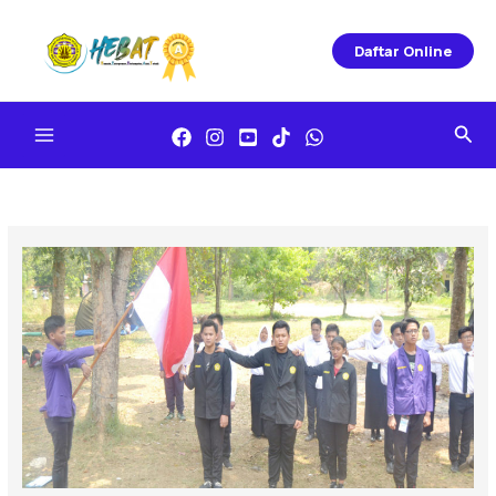
Skip
To
Daftar Online
Content
Sea