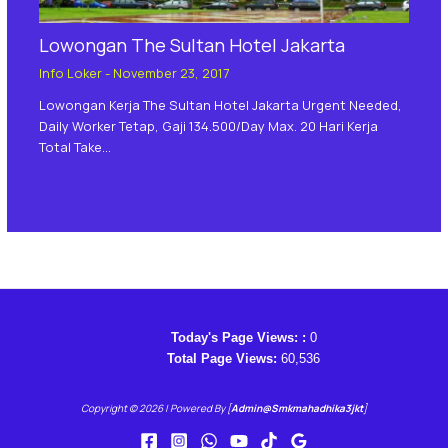
Lowongan The Sultan Hotel Jakarta
Info Loker
-
November 23, 2017
Lowongan Kerja The Sultan Hotel Jakarta Urgent Needed,
Daily Worker Tetap, Gaji 134.500/day Max. 20 Hari Kerja
Total Take…
Today's Page Views: :
0
Total Page Views:
60,536
Copyright © 2026 | Powered By [
Admin@smkmahadhika3jkt
]