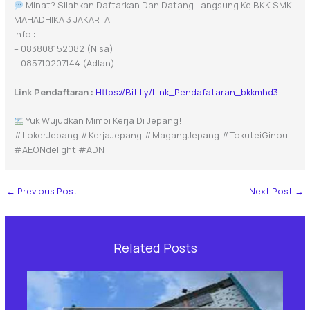
Minat? Silahkan Daftarkan Dan Datang Langsung Ke BKK SMK
MAHADHIKA 3 JAKARTA
Info :
– 083808152082 (Nisa)
– 085710207144 (Adlan)
Link Pendaftaran :
Https://bit.ly/Link_Pendafataran_bkkmhd3
Yuk Wujudkan Mimpi Kerja Di Jepang!
#LokerJepang #KerjaJepang #MagangJepang #TokuteiGinou
#AEONdelight #ADN
←
Previous Post
Next Post
→
Related Posts