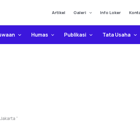
Artikel
Galeri
Info Loker
Kont
iswaan
Humas
Publikasi
Tata Usaha
)
Jakarta “