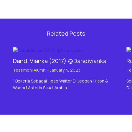
Related Posts
Dandi Vianka (2017) @Dandivianka
Ro
Testimoni Alumni
-
January 4, 2023
Te
” Bekerja Sebagai Head Waiter Di Jeddah Hilton &
Se
Wadorf Astoria Saudi Arabia “
Da