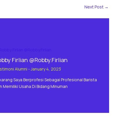
Next Post
→
bby Firlian @Robby.Firlian
stimoni Alumni
-
January 4, 2023
karang Saya Berprofesi Sebagai Profesional Barista
n Memiliki Usaha Di Bidang Minuman