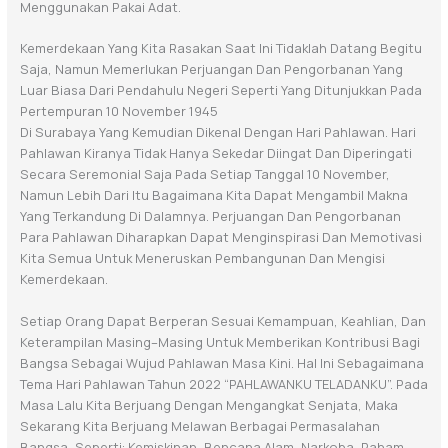
Menggunakan Pakai Adat.
Kemerdekaan Yang Kita Rasakan Saat Ini Tidaklah Datang Begitu
Saja, Namun
Memerlukan Perjuangan Dan Pengorbanan Yang
Luar Biasa Dari Pendahulu
Negeri
Seperti
Yang
Ditunjukkan
Pada
Pertempuran
10
November
1945
Di Surabaya Yang Kemudian Dikenal Dengan Hari Pahlawan.
Hari
Pahlawan Kiranya Tidak Hanya Sekedar Diingat Dan Diperingati
Secara
Seremonial
Saja
Pada
Setiap
Tanggal
10
November,
Namun
Lebih
Dari
Itu
Bagaimana Kita Dapat Mengambil Makna
Yang Terkandung Di Dalamnya.
Perjuangan Dan Pengorbanan
Para Pahlawan
Diharapkan
Dapat Menginspirasi
Dan Memotivasi
Kita Semua Untuk
Meneruskan
Pembangunan Dan Mengisi
Kemerdekaan
.
Setiap Orang Dapat Berperan Sesuai Kemampuan,
Keahlian, Dan
Keterampilan
Masing
–
Masing
Untuk
Memberikan
Kontribusi
Bagi
Bangsa
Sebagai Wujud Pahlawan Masa Kini. Hal Ini Sebagaimana
Tema Hari Pahlawan
Tahun 2022
“PAHLAWANKU TELADANKU”.
Pada
Masa Lalu
Kita Berjuang
Dengan Mengangkat Senjata, Maka
Sekarang Kita Berjuang Melawan Berbagai
Permasalahan
Bangsa, Seperti: Kemiskinan, Bencana Alam, Narkoba, Paham
–