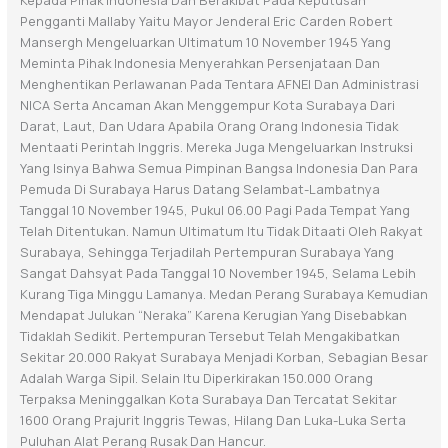
Kepada Pihak
Indonesia Dan Berakibat Pada Keputusan
Pengganti Mallaby Yaitu Mayor Jenderal Eric
Carden Robert
Mansergh Mengeluarkan Ultimatum 10 November 1945 Yang
Meminta
Pihak Indonesia Menyerahkan Persenjataan Dan
Menghentikan Perlawanan Pada Tentara
AFNEI Dan Administrasi
NICA Serta Ancaman Akan Menggempur Kota Surabaya Dari
Darat,
Laut, Dan Udara Apabila Orang Orang Indonesia Tidak
Mentaati Perintah Inggris. Mereka
Juga Mengeluarkan Instruksi
Yang Isinya Bahwa Semua Pimpinan Bangsa Indonesia Dan
Para
Pemuda Di Surabaya Harus Datang Selambat-Lambatnya
Tanggal 10 November 1945,
Pukul 06.00 Pagi Pada Tempat Yang
Telah Ditentukan. Namun Ultimatum Itu Tidak Ditaati
Oleh Rakyat
Surabaya, Sehingga Terjadilah Pertempuran Surabaya Yang
Sangat Dahsyat
Pada Tanggal 10 November 1945, Selama Lebih
Kurang Tiga Minggu Lamanya.
Medan Perang Surabaya Kemudian
Mendapat Julukan “neraka” Karena Kerugian
Yang Disebabkan
Tidaklah Sedikit. Pertempuran Tersebut Telah Mengakibatkan
Sekitar
20.000 Rakyat Surabaya Menjadi Korban, Sebagian Besar
Adalah Warga Sipil. Selain Itu
Diperkirakan 150.000 Orang
Terpaksa Meninggalkan Kota Surabaya Dan Tercatat Sekitar
1600 Orang Prajurit Inggris Tewas, Hilang Dan Luka-Luka Serta
Puluhan Alat Perang Rusak
Dan Hancur.