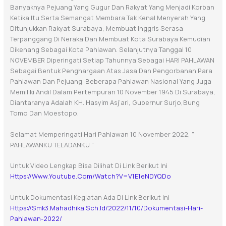
Banyaknya Pejuang Yang Gugur Dan Rakyat Yang Menjadi Korban
Ketika Itu Serta
Semangat Membara Tak Kenal Menyerah Yang
Ditunjukkan Rakyat Surabaya, Membuat
Inggris Serasa
Terpanggang Di Neraka Dan Membuat Kota Surabaya Kemudian
Dikenang
Sebagai Kota Pahlawan. Selanjutnya Tanggal
10
NOVEMBER
Diperingati Setiap Tahunnya
Sebagai
HARI PAHLAWAN
Sebagai Bentuk Penghargaan Atas Jasa Dan Pengorbanan Para
Pahlawan Dan Pejuang.
Beberapa Pahlawan
Nasional Yang
Juga
Memiliki
Andil
Dalam
Pertempuran
10 November 1945 Di Surabaya,
Diantaranya Adalah KH. Hasyim Asj’ari, Gubernur Surjo,
Bung
Tomo Dan Moestopo.
Selamat Memperingati Hari Pahlawan 10 November 2022, ”
PAHLAWANKU TELADANKU ”
Untuk Video Lengkap Bisa Dilihat Di Link Berikut Ini
Https://www.youtube.com/watch?v=V1E1eNDYQDo
Untuk Dokumentasi Kegiatan Ada Di Link Berikut Ini
Https://smk3.mahadhika.sch.id/2022/11/10/dokumentasi-Hari-
Pahlawan-2022/