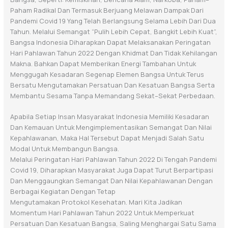
Paham Radikal Dan Termasuk Berjuang Melawan
Dampak Dari
Pandemi
Covid 19
Yang Telah Berlangsung Selama Lebih Dari Dua
Tahun
.
Melalui Semangat “
Pulih Lebih Cepat, Bangkit Lebih Kuat
”,
Bangsa Indonesia
Diharapkan
Dapat Melaksanakan
Per
Ingatan
Hari Pahlawan Tahun 202
2
Dengan
Khidmat Dan Tidak Kehilangan
Makna.
Bahkan
Dapat
Memberikan
Energi
Tambahan
Untuk
Menggugah Kesadaran Segenap Elemen Bangsa Untuk Terus
Bersatu
Mengutamaka
N
P
Ersatuan
Dan
Kesatuan
Bangsa
Serta
Membantu
Sesama
Tanpa Memandang Sekat
–
Sekat
Perbedaan
.
Apabila Se
T
Iap Insan Masyarakat Indonesia
Memiliki Kesadaran
Dan Kemauan
Untuk Mengimplementasikan
Seman
Gat Dan Nilai
Kepahlawanan, Maka Hal
Tersebut Dapat
Menjadi Salah Satu
Modal Untuk Membangun Bangsa.
Melalui Peringatan Hari Pahlawan Tahun 202
2
Di Tengah Pandemi
Covid 19,
Diharapkan
Masyarakat
Juga
Dapat
Turut
Berpartipasi
Dan
Menggaungkan
Semangat Dan Nilai Kepahlawanan Dengan
Berbagai Kegiatan
Den
Gan Tetap
Mengutamakan
Protokol Kesehatan.
Mari Kita Jadikan
Momentum
Hari Pahlawan Tahun 202
2
Untuk Memperkuat
Persatuan Dan Kesatuan Bangsa, Saling Menghargai Satu Sama