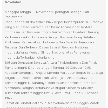
November ,
Mengapa Tanggal 10 November
Diperingati Sebagai Hari
Pahlawan ?
Pada
Tanggal
10
November
1945
Terjadi
Pertempuran
Di
Surabaya
Yang
Merupakan Pertempuran Besar Antara Pihak Tentara
Indonesia Dan Pasukan Inggris.
Pertempuran Ini Adalah Perang
Pertama Pasukan Indonesia Dengan Pasukan Asing Setelah
Proklamasi Kemerdekaan Indonesia Dan Satu Pertempuran
Terbesar Dan Terberat Dalam
Sejarah Revolusi Nasional
Indonesia Yang Menjadi Simbol Nasional Atas Perlawanan
Indonesia Terhadap Kolonialisme.
Setelah Gencatan Senjata Antara Pihak Indonesia Dan Pihak
Tentara Inggris
Ditandatangani Tanggal 29 Oktober 1945,
Keadaan Berangsur-Angsur Mereda. Walaupun
Begitu Tetap Saja
Terjadi Bentrokan-Bentrokan Bersenjata Antara Rakyat Dan
Tentara
Inggris Di Surabaya. Bentrokan-Bentrokan Tersebut
Memuncak Dengan Terbunuhnya
Brigadir Jenderal Mallaby
(Pimpinan Tentara Inggris Untuk Jawa Timur) Pada 30 Oktober
1945.
Kematian Jendral Mallaby Ini Menyebabkan Pihak Inggris Marah