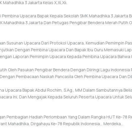
Mahadhika 3 Jakarta Kelas X,xi,xii.
i Pembina Upacara Bapak Kepala Sekolah SMK Mahadhika 3 Jakarta B
MK Mahadhika 3 Jakarta Dan Petugas Pengibar Bendera Merah Putih O
an Susunan Upacara Dari Protokol Upacara, Kemudian Pemimpin Pas
anjutkan Dengan Pembina Upacara Dan Bapak Ibu Guru Memasuki L
Dengan Laporan Pemimpin Upacara Kepada Pembina Upacara Bahwa U
utih Oleh Pasukan Pengibar Bendera Dengan Diiringi Lagu Indonesia
n Dengan Pembacaan Naskah Pancasila Oleh Pembina Upacara Dan Di
ina Upacara Bapak Abdul Rochim, S.Ag., MM Dalam Sambutannya Bel
acara Ini, Dan Mengajak Kepada Seluruh Peserta Upacara Untuk Sel
engan Pembagian Hadiah Perlombaan Yang Dalam Rangka HUT Ke-78 R
ant Mahadhika. Dirgahayu Ke-78 Republik Indonesia… Merdeka…