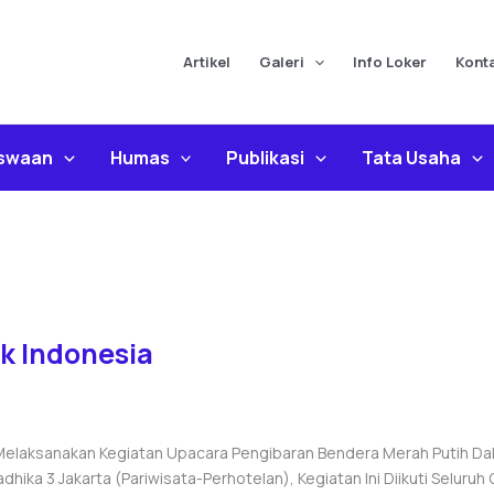
Artikel
Galeri
Info Loker
Kont
iswaan
Humas
Publikasi
Tata Usaha
k Indonesia
Melaksanakan Kegiatan Upacara Pengibaran Bendera Merah Putih Da
ka 3 Jakarta (Pariwisata-Perhotelan), Kegiatan Ini Diikuti Seluruh 