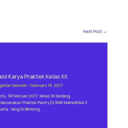
Next Post
→
sil Karya Praktek Kelas XII
giatan Sekolah
-
February 18, 2017
btu, 18 Februari 2017, Kelas XII Sedang
laksanakan Praktek Pastry Di SMK Mahadhika 3
karta, Yang Di Bimbing…