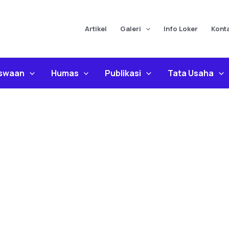
Artikel
Galeri
Info Loker
Kont
iswaan
Humas
Publikasi
Tata Usaha