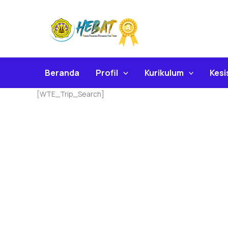
Skip
To
Content
Beranda
Profil
Kurikulum
Kes
[WTE_Trip_Search]