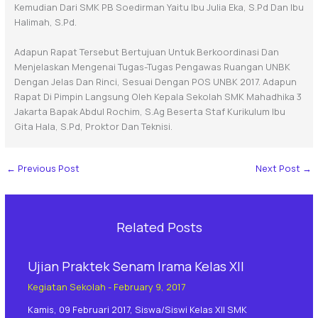
Kemudian Dari SMK PB Soedirman Yaitu Ibu Julia Eka, S.Pd Dan Ibu
Halimah, S.Pd.
Adapun Rapat Tersebut Bertujuan Untuk Berkoordinasi Dan
Menjelaskan Mengenai Tugas-Tugas Pengawas Ruangan UNBK
Dengan Jelas Dan Rinci, Sesuai Dengan POS UNBK 2017. Adapun
Rapat Di Pimpin Langsung Oleh Kepala Sekolah SMK Mahadhika 3
Jakarta Bapak Abdul Rochim, S.Ag Beserta Staf Kurikulum Ibu
Gita Hala, S.Pd, Proktor Dan Teknisi.
←
Previous Post
Next Post
→
Related Posts
Ujian Praktek Senam Irama Kelas XII
Kegiatan Sekolah
-
February 9, 2017
Kamis, 09 Februari 2017, Siswa/siswi Kelas XII SMK