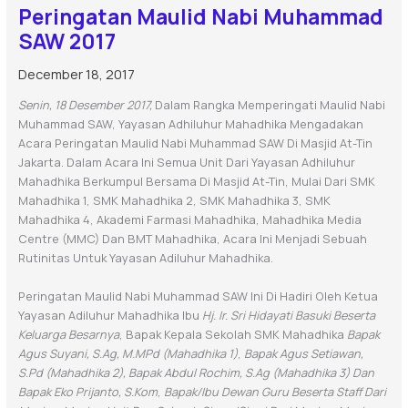
Peringatan Maulid Nabi Muhammad
SAW 2017
December 18, 2017
Senin, 18 Desember 2017,
Dalam Rangka Memperingati Maulid Nabi
Muhammad SAW, Yayasan Adhiluhur Mahadhika Mengadakan
Acara Peringatan Maulid Nabi Muhammad SAW Di Masjid At-Tin
Jakarta. Dalam Acara Ini Semua Unit Dari Yayasan Adhiluhur
Mahadhika Berkumpul Bersama Di Masjid At-Tin, Mulai Dari SMK
Mahadhika 1, SMK Mahadhika 2, SMK Mahadhika 3, SMK
Mahadhika 4, Akademi Farmasi Mahadhika, Mahadhika Media
Centre (MMC) Dan BMT Mahadhika, Acara Ini Menjadi Sebuah
Rutinitas Untuk Yayasan Adiluhur Mahadhika.
Peringatan Maulid Nabi Muhammad SAW Ini Di Hadiri Oleh Ketua
Yayasan Adiluhur Mahadhika Ibu
Hj. Ir. Sri Hidayati Basuki Beserta
Keluarga Besarnya
, Bapak Kepala Sekolah SMK Mahadhika
Bapak
Agus Suyani, S.Ag, M.MPd (Mahadhika 1)
,
Bapak Agus Setiawan,
S.Pd (Mahadhika 2), Bapak Abdul Rochim, S.Ag (Mahadhika 3) Dan
Bapak Eko Prijanto, S.Kom
,
Bapak/Ibu Dewan Guru Beserta Staff Dari