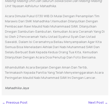
Masing-Masing Unit Dan Seluruh Siswa/siswi Dari Masing-Masing
Unit Yayasan Adhiluhur Mahadhika.
Acara Dimulai Pukul 07.30 WIB Di Mulai Dengan Penampilan Tim
Marawis Dari SMK Mahadhika 1,kemudian Dilanjutkan Dengan
Pembacaan Rawi Maulid Nabi Muhammaad SAW, Dilanjutkan
Dnegan Sambutan-Sambutan, Kemudian Acara Ceramah Yang Di
Isi Oleh 2 Penceramah Yaitu Ustad Syahrul Syah Dan Ustad
Sawaldi, Dalam Isi Ceramahnya Beliau Menyampaikan Agar Kita
Semua Bisa Meneladani Akhlak Dari Nabi Muhammad SAW Dan
Selalu Berbuat Baik Kepada Kedua Orang Tua Kita, Kemudian
Dilanjutkan Dengan Acara Doa Penutup Dan Foto Bersama.
Alhamdulillah Acara Berjalan Dengan Aman Dan Tertib,
Terimakasih Kepada Panitia Yang Telah Menyelenggarakan Acara
Peringatan Maulid Nabi Muhammad SAW Ini Dengan Lancar..
Mahadhika Jaya
←
Previous Post
Next Post
→