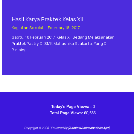
Hasil Karya Praktek Kelas XII
Kegiatan Sekolah
-
February 18, 2017
Sabtu, 18 Februari 2017, Kelas XII Sedang Melaksanakan
Praktek Pastry Di SMK Mahadhika 3 Jakarta, Yang Di
Bimbing…
Today's Page Views: :
0
Total Page Views:
60,536
Copyright © 2026 | Powered By [
Admin@smkmahadhika3jkt
]