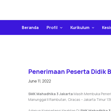
Skip
To
Content
Beranda
Profil
Kurikulum
Kes
Penerimaan Peserta Didik 
June 11, 2022
SMK Mahadhika 3 Jakarta
Masih Membuka Penerima
Manunggal II Rambutan, Ciracas – Jakarta Timur 13
Adapun Kompetensi Keahlian Di
SMK Mahadhika 3