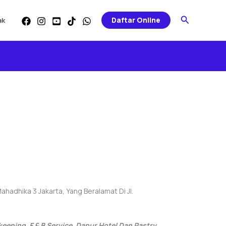
Search
Daftar Online
ak
adhika 3 Jakarta, Yang Beralamat Di Jl.
eeping, F & B Service, Da
Pur Hotel Dan Pastry.