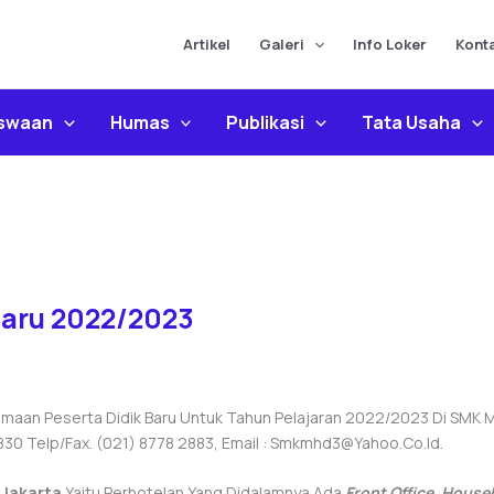
Artikel
Galeri
Info Loker
Kont
iswaan
Humas
Publikasi
Tata Usaha
Baru 2022/2023
an Peserta Didik Baru Untuk Tahun Pelajaran 2022/2023 Di SMK Mah
830 Telp/Fax. (021) 8778 2883, Email : Smkmhd3@yahoo.co.id.
 Jakarta
Yaitu Perhotelan Yang Didalamnya Ada
Front Office, Housek