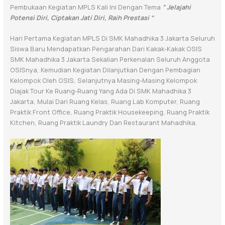
Pembukaan Kegiatan MPLS Kali Ini Dengan Tema
” Jelajahi
Potensi Diri, Ciptakan Jati Diri, Raih Prestasi “
Hari Pertama Kegiatan MPLS Di SMK Mahadhika 3 Jakarta Seluruh
Siswa Baru Mendapatkan Pengarahan Dari Kakak-Kakak OSIS
SMK Mahadhika 3 Jakarta Sekalian Perkenalan Seluruh Anggota
OSISnya, Kemudian Kegiatan Dilanjutkan Dengan Pembagian
Kelompok Oleh OSIS, Selanjutnya Masing-Masing Kelompok
Diajak Tour Ke Ruang-Ruang Yang Ada Di SMK Mahadhika 3
Jakarta, Mulai Dari Ruang Kelas, Ruang Lab Komputer, Ruang
Praktik Front Office, Ruang Praktik Housekeeping, Ruang Praktik
Kitchen, Ruang Praktik Laundry Dan Restaurant Mahadhika.