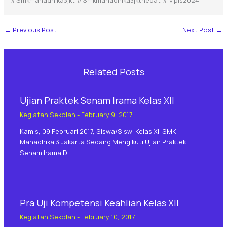
#smkmahadhika3jkt #smkmahadhika3jkthebat #mpls2024
←
Previous Post
Next Post
→
Related Posts
Ujian Praktek Senam Irama Kelas XII
Kegiatan Sekolah
-
February 9, 2017
Kamis, 09 Februari 2017, Siswa/siswi Kelas XII SMK
Mahadhika 3 Jakarta Sedang Mengikuti Ujian Praktek
Senam Irama Di…
Pra Uji Kompetensi Keahlian Kelas XII
Kegiatan Sekolah
-
February 10, 2017