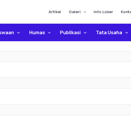
Artikel
Galeri
Info Loker
Kont
iswaan
Humas
Publikasi
Tata Usaha