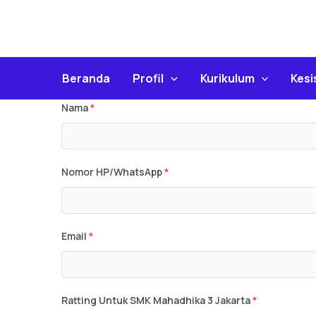
Skip
To
Content
Beranda
Profil
Kurikulum
Kes
Nama
*
Nomor HP/WhatsApp
*
Email
*
Ratting Untuk SMK Mahadhika 3 Jakarta
*