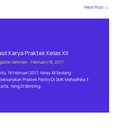
Next Post
→
sil Karya Praktek Kelas XII
giatan Sekolah
-
February 18, 2017
btu, 18 Februari 2017, Kelas XII Sedang
laksanakan Praktek Pastry Di SMK Mahadhika 3
karta, Yang Di Bimbing…