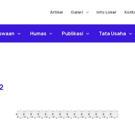
Artikel
Galeri
Info Loker
Kont
iswaan
Humas
Publikasi
Tata Usaha
2