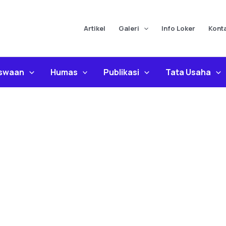
Artikel
Galeri
Info Loker
Kont
iswaan
Humas
Publikasi
Tata Usaha