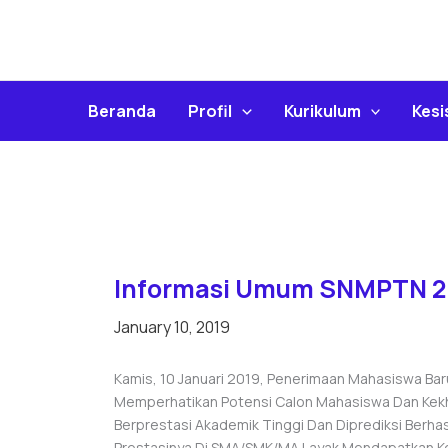
Skip
To
Content
Beranda
Profil
Kurikulum
Kes
Informasi Umum SNMPTN 2
January 10, 2019
Kamis, 10 Januari 2019, Penerimaan Mahasiswa Baru 
Memperhatikan Potensi Calon Mahasiswa Dan Kekh
Berprestasi Akademik Tinggi Dan Diprediksi Berha
Prestasinya Di SMA/SMK/MA Layak Mendapatkan Ke