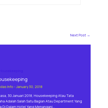
Next Post
→
ousekeeping
ilas Info
-
January 30, 2018
lasa, 30 Januari 2018, Housekeeping Atau Tata
aha Adalah Salah Satu Bagian Atau Department Yang
a Di Dalam Hotel Yang Menangani…