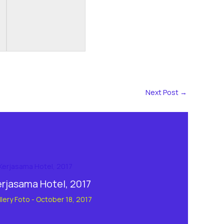
Next Post
→
erjasama Hotel, 2017
llery Foto
-
October 18, 2017