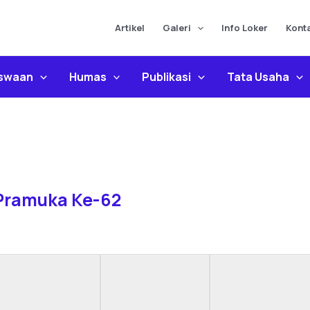
Artikel
Galeri
Info Loker
Kont
iswaan
Humas
Publikasi
Tata Usaha
 Pramuka Ke-62