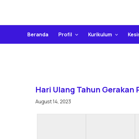
Skip
To
Content
Beranda
Profil
Kurikulum
Kes
Hari Ulang Tahun Gerakan
August 14, 2023