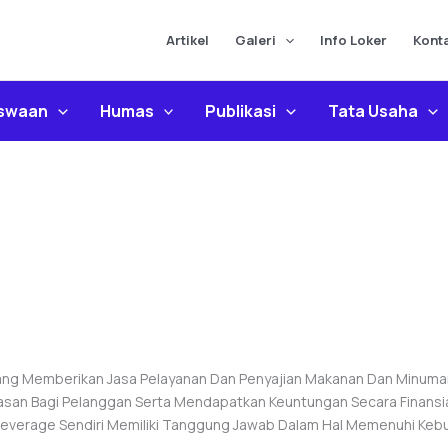
Artikel
Galeri
Info Loker
Kont
iswaan
Humas
Publikasi
Tata Usaha
g Memberikan Jasa Pelayanan Dan Penyajian Makanan Dan Minuman Y
san Bagi Pelanggan Serta Mendapatkan Keuntungan Secara Finansia
 Beverage Sendiri Memiliki Tanggung Jawab Dalam Hal Memenuhi Ke