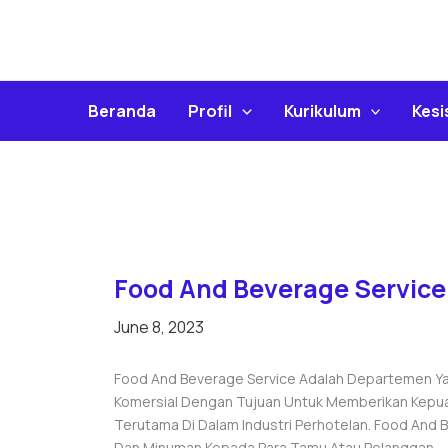
Skip
To
Content
Beranda
Profil
Kurikulum
Kes
Food And Beverage Service
June 8, 2023
Food And Beverage Service Adalah Departemen Yan
Komersial Dengan Tujuan Untuk Memberikan Kepua
Terutama Di Dalam Industri Perhotelan. Food And
Dan Minuman Kepada Para Tamu Atau Pelanggan.